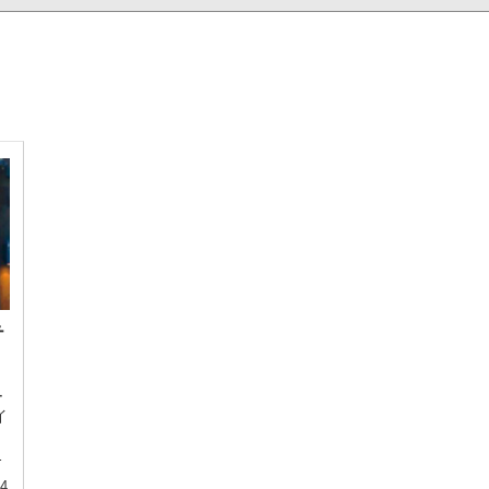
テ
ー
イ
ニ
24