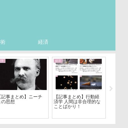
芸術
経済
哲学
経済
行動
【記事まとめ】ニーチ
【記事まとめ】行動経
ェの思想
済学 人間は非合理的な
【記事
ことばかり！
し方①
が高か
自慢”の