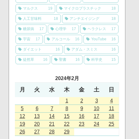
マルクス
19
マイクロプラスチック
18
人工甘味料
18
アンチエイジング
18
糖尿病
17
心理学
17
ヘラクレス
17
宇宙
17
アルコール
16
YouTube
16
ダイエット
16
アダム・スミス
16
徒然草
16
聖書
16
科学史
15
2024年2月
月
火
水
木
金
土
日
1
2
3
4
5
6
7
8
9
10
11
12
13
14
15
16
17
18
19
20
21
22
23
24
25
26
27
28
29