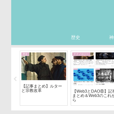
歴史
神
歴史
テクノロジー
歴史を
【記事まとめ】ルター
全29
と宗教改革
【Web3とDAO⑧】記
まとめ＆Web3のこれ
ら