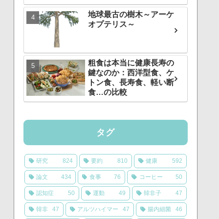
地球最古の樹木～アーケ
オプテリス～
粗食は本当に健康長寿の
鍵なのか：西洋型食、ケ
トン食、長寿食、軽い断
食…の比較
タグ
研究
824
要約
810
健康
592
論文
434
食事
76
コーヒー
50
認知症
50
運動
49
韓非子
47
韓非
47
アルツハイマー
47
腸内細菌
46