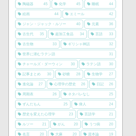
陶磁器
45
化学
45
睡眠
44
絵画
44
エミール
42
ジャン・ジャック・ルソー
40
元素
36
古生代
35
超加工食品
34
言語
33
古生物
33
ギリシャ神話
32
世界に潜むラテン語
31
チャールズ・ダーウィン
30
ラテン語
30
記事まとめ
30
砂糖
28
生物学
27
進化論
27
心理学の歴史
26
日記
26
周期表
26
ネタバレなし
25
ずんだもん
25
偉人
24
歴史を変えた心理学
23
言語学
21
ルソー
21
がん
20
うつ病
20
名言
20
大麻
20
資本論
19