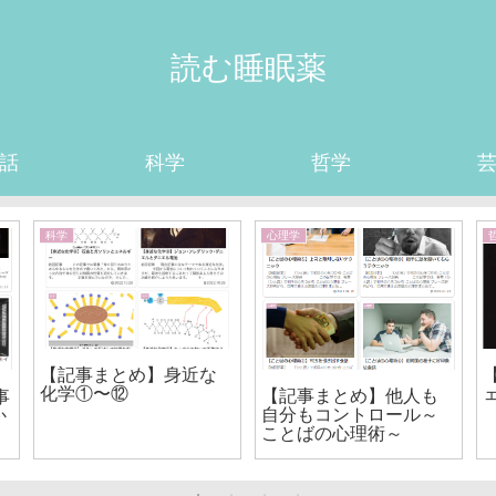
読む睡眠薬
話
科学
哲学
科学
心理学
【記事まとめ】身近な
化学①〜⑫
【記事まとめ】他人も
事
自分もコントロール～
か
ことばの心理術～