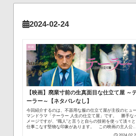
2024-02-24
映画
【映画】廃業寸前の生真面目な仕立て屋 ～
ーラー～【ネタバレなし】
今回紹介するのは、不器用な服の仕立て屋が主役のヒュ
マンドラマ「テーラー 人生の仕立て屋」です。 勝手な
メージですが、“職人”と言うと自らの技術を使って淡々と
仕事こなす堅物な印象があります。 この映画の主人公
コスもそんな職人気質な人間で...（続きを読む）
2024.02.