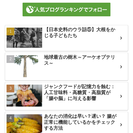
【日本史料のウラ話⑤】大根をか
じる子どもたち
地球最古の樹木～アーケオプテリ
ス～
ジャンクフードが記憶力を蝕む：
人工甘味料・高糖質・高脂質が
「腸や脳」に与える影響
あなたの消化は早い？遅い？ 腸が
正常に機能しているかをチェック
する方法