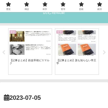
歴史
神話
科学
哲学
芸術
経済
読む睡眠薬
歴史
哲学
哲
ー
【記事まとめ】鉄血宰相ビスマル
【記事まとめ】誰も知らない帝王
【
ク
学
2023-07-05