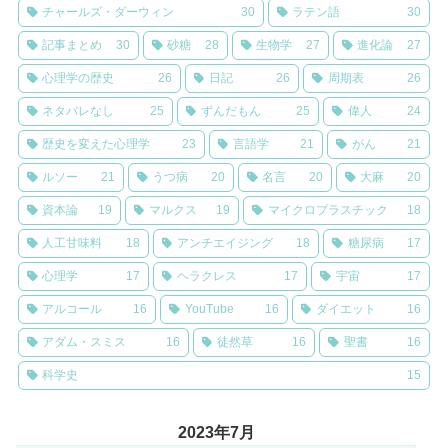
チャールズ・ダーウィン
30
ラテン語
30
記事まとめ
30
砂糖
28
生物学
27
進化論
27
心理学の歴史
26
日記
26
周期表
26
ネタバレなし
25
ずんだもん
25
偉人
24
歴史を変えた心理学
23
言語学
21
がん
21
ルソー
21
うつ病
20
名言
20
大麻
20
資本論
19
マルクス
19
マイクロプラスチック
18
人工甘味料
18
アンチエイジング
18
糖尿病
17
心理学
17
ヘラクレス
17
宇宙
17
アルコール
16
YouTube
16
ダイエット
16
アダム・スミス
16
徒然草
16
聖書
16
科学史
15
2023年7月