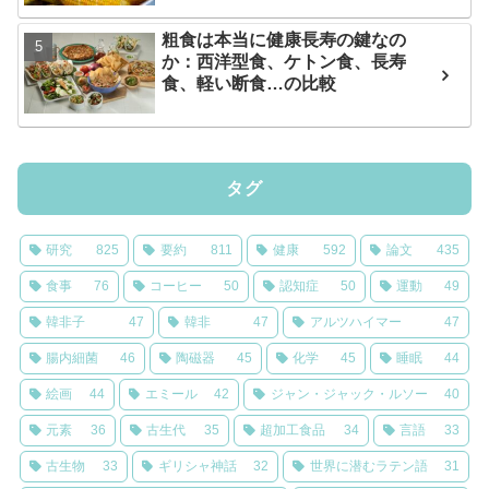
粗食は本当に健康長寿の鍵なの
か：西洋型食、ケトン食、長寿
食、軽い断食…の比較
タグ
研究
825
要約
811
健康
592
論文
435
食事
76
コーヒー
50
認知症
50
運動
49
韓非子
47
韓非
47
アルツハイマー
47
腸内細菌
46
陶磁器
45
化学
45
睡眠
44
絵画
44
エミール
42
ジャン・ジャック・ルソー
40
元素
36
古生代
35
超加工食品
34
言語
33
古生物
33
ギリシャ神話
32
世界に潜むラテン語
31