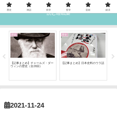
歴史
神話
科学
哲学
芸術
経済
読む睡眠薬
歴史
歴史
雑
【記事まとめ】チャールズ・ダー
【記事まとめ】日本史料のウラ話
【
ウィンの歴史（全28回）
12
2021-11-24