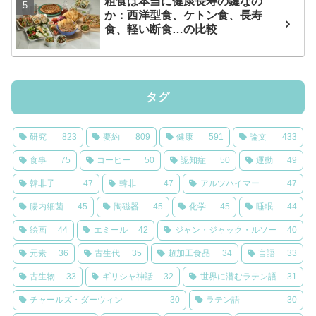
粗食は本当に健康長寿の鍵なの
か：西洋型食、ケトン食、長寿
食、軽い断食…の比較
タグ
研究
823
要約
809
健康
591
論文
433
食事
75
コーヒー
50
認知症
50
運動
49
韓非子
47
韓非
47
アルツハイマー
47
腸内細菌
45
陶磁器
45
化学
45
睡眠
44
絵画
44
エミール
42
ジャン・ジャック・ルソー
40
元素
36
古生代
35
超加工食品
34
言語
33
古生物
33
ギリシャ神話
32
世界に潜むラテン語
31
チャールズ・ダーウィン
30
ラテン語
30