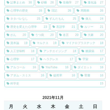
記事まとめ
30
砂糖
28
生物学
27
進化論
27
心理学の歴史
26
日記
26
周期表
26
ネタバレなし
25
ずんだもん
25
偉人
24
歴史を変えた心理学
23
言語学
21
ルソー
21
がん
20
うつ病
20
名言
20
大麻
20
資本論
19
マルクス
19
マイクロプラスチック
18
人工甘味料
18
アンチエイジング
18
糖尿病
17
心理学
17
ヘラクレス
17
宇宙
17
アルコール
16
YouTube
16
ダイエット
16
アダム・スミス
16
徒然草
16
聖書
16
科学史
15
2021年11月
月
火
水
木
金
土
日