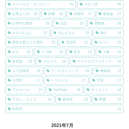
チャールズ・ダーウィン
30
ラテン語
30
記事まとめ
30
砂糖
28
生物学
27
進化論
27
心理学の歴史
26
日記
26
周期表
26
ネタバレなし
25
ずんだもん
25
偉人
24
歴史を変えた心理学
23
言語学
21
ルソー
21
がん
20
うつ病
20
名言
20
大麻
20
資本論
19
マルクス
19
マイクロプラスチック
18
人工甘味料
18
アンチエイジング
18
糖尿病
17
心理学
17
ヘラクレス
17
宇宙
17
アルコール
16
YouTube
16
ダイエット
16
アダム・スミス
16
徒然草
16
聖書
16
科学史
15
2021年7月