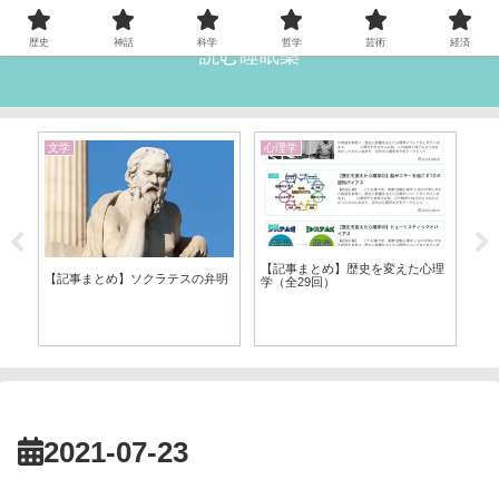
歴史
神話
科学
哲学
芸術
経済
読む睡眠薬
文学
心理学
科
【記事まとめ】歴史を変えた心理
【記事まとめ】ソクラテスの弁明
【
学（全29回）
ン
2021-07-23