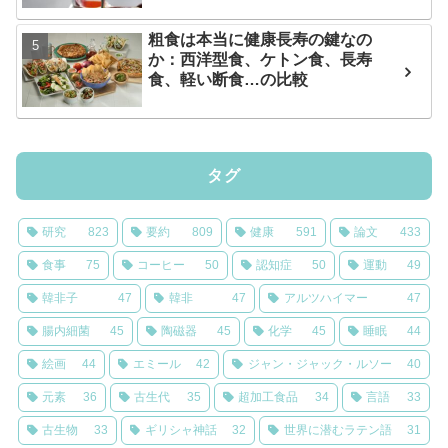
粗食は本当に健康長寿の鍵なの
か：西洋型食、ケトン食、長寿
食、軽い断食…の比較
タグ
研究
823
要約
809
健康
591
論文
433
食事
75
コーヒー
50
認知症
50
運動
49
韓非子
47
韓非
47
アルツハイマー
47
腸内細菌
45
陶磁器
45
化学
45
睡眠
44
絵画
44
エミール
42
ジャン・ジャック・ルソー
40
元素
36
古生代
35
超加工食品
34
言語
33
古生物
33
ギリシャ神話
32
世界に潜むラテン語
31