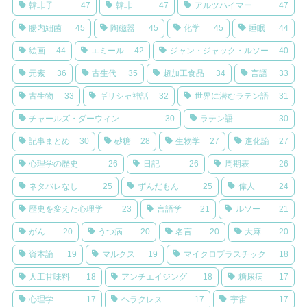
韓非子
47
韓非
47
アルツハイマー
47
腸内細菌
45
陶磁器
45
化学
45
睡眠
44
絵画
44
エミール
42
ジャン・ジャック・ルソー
40
元素
36
古生代
35
超加工食品
34
言語
33
古生物
33
ギリシャ神話
32
世界に潜むラテン語
31
チャールズ・ダーウィン
30
ラテン語
30
記事まとめ
30
砂糖
28
生物学
27
進化論
27
心理学の歴史
26
日記
26
周期表
26
ネタバレなし
25
ずんだもん
25
偉人
24
歴史を変えた心理学
23
言語学
21
ルソー
21
がん
20
うつ病
20
名言
20
大麻
20
資本論
19
マルクス
19
マイクロプラスチック
18
人工甘味料
18
アンチエイジング
18
糖尿病
17
心理学
17
ヘラクレス
17
宇宙
17