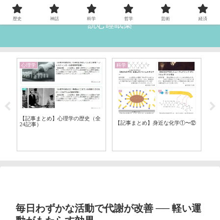
歴史
神話
科学
哲学
芸術
経済
読む睡眠薬
心理学
科学
歴
【記事まとめ】心理学の歴史（全
ヤ
【記事まとめ】身近な化学①〜⑫
【
24記事）
大
ス
毎日わずかな活動で代謝が改善 ── 軽い運