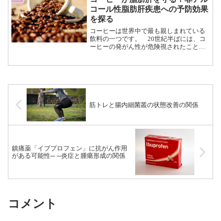
ARPANET（インターネットの...（続きを
コール性脂肪肝疾患への予防効果
読む）
を探る
コーヒーは世界中で最も親しまれている
飲料の一つです。 20世紀半ばには、コ
ーヒーの発がん性が危険視されたことも
ある一方、近年の研究においては慢性肝
疾患を持つ人々において、コーヒーを飲
むことが肝硬変のリスクを下げること
や、肝細胞がんの発症率を...（続きを読
む）
筋トレと腸内細菌叢の状態改善の関係
鎮痛薬「イブプロフェン」に抗がん作用
がある可能性─ ─炎症と腫瘍形成の関係
コメント