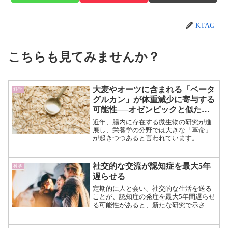
KTAG
こちらも見てみませんか？
大麦やオーツに含まれる「ベータ
科学
グルカン」が体重減少に寄与する
可能性──オゼンピックと似た作
用
近年、腸内に存在する微生物の研究が進
展し、栄養学の分野では大きな「革命」
が起きつつあると言われています。
特に食物繊維は、これまで健康維持に欠
かせない要素として広く認識されてきま
したが、その多様性や具体的な効果につ
社交的な交流が認知症を最大5年
科学
いては未解明な部分が少な...（続きを読
遅らせる
む）
定期的に人と会い、社交的な生活を送る
ことが、認知症の発症を最大5年間遅らせ
る可能性があると、新たな研究で示され
ました。 アメリカのラッシュ大学の研
究チームが実施したこの調査では、高齢