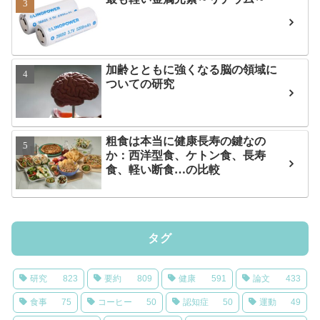
加齢とともに強くなる脳の領域に
ついての研究
粗食は本当に健康長寿の鍵なの
か：西洋型食、ケトン食、長寿
食、軽い断食…の比較
タグ
研究
823
要約
809
健康
591
論文
433
食事
75
コーヒー
50
認知症
50
運動
49