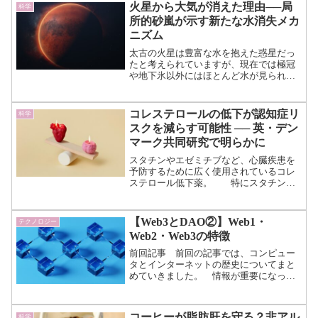
者が積極的に社会活動に参加すること
火星から大気が消えた理由──局
科学
で、認知機能の低下を防ぎ...（続きを読
所的砂嵐が示す新たな水消失メカ
む）
ニズム
太古の火星は豊富な水を抱えた惑星だっ
たと考えられていますが、現在では極冠
や地下氷以外にはほとんど水が見られま
せん。 「一体、どのようにして大量
の水が失われたのか」これは惑星科学に
おける長年の大きな謎です。 多くの
コレステロールの低下が認知症リ
科学
研究がこれを解明しようと...（続きを読
スクを減らす可能性 ── 英・デン
む）
マーク共同研究で明らかに
スタチンやエゼミチブなど、心臓疾患を
予防するために広く使用されているコレ
ステロール低下薬。 特にスタチン製
剤は肝臓でのコレステロール合成を抑え
ることで、主に血液中のLDLコレステロ
ールを下げる効果を目的として、日本で
【Web3とDAO②】Web1・
テクノロジー
も広く使用されています...（続きを読
Web2・Web3の特徴
む）
前回記事 前回の記事では、コンピュー
タとインターネットの歴史についてまと
めていきました。 情報が重要になった
第二次世界大戦と、その後の冷戦によっ
てコンピュータの技術が著しく発展した
ことが分かります。 戦後、
コーヒーが脂肪肝を守る？非アル
科学