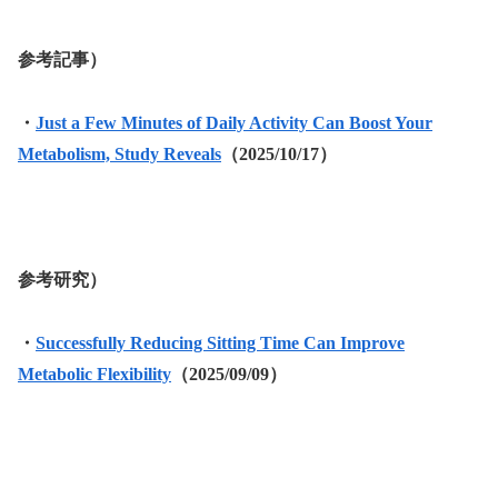
参考記事）
・
Just a Few Minutes of Daily Activity Can Boost Your
Metabolism, Study Reveals
（2025/10/17）
参考研究）
・
Successfully Reducing Sitting Time Can Improve
Metabolic Flexibility
（2025/09/09）