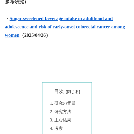
参考研究）
・
Sugar-sweetened beverage intake in adulthood and
adolescence and risk of early-onset colorectal cancer among
women
（2025/04/26）
目次
研究の背景
研究方法
主な結果
考察