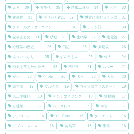
元素
36
古生代
35
超加工食品
34
言語
33
古生物
33
ギリシャ神話
32
世界に潜むラテン語
31
チャールズ・ダーウィン
30
ラテン語
30
記事まとめ
30
砂糖
28
生物学
27
進化論
27
心理学の歴史
26
日記
26
周期表
26
ネタバレなし
25
ずんだもん
25
偉人
24
歴史を変えた心理学
23
言語学
21
ルソー
21
がん
20
うつ病
20
名言
20
大麻
20
資本論
19
マルクス
19
マイクロプラスチック
18
人工甘味料
18
アンチエイジング
18
糖尿病
17
心理学
17
ヘラクレス
17
宇宙
17
アルコール
16
YouTube
16
ダイエット
16
アダム・スミス
16
徒然草
16
聖書
16