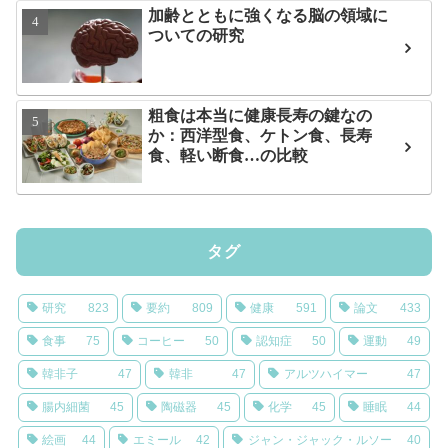
加齢とともに強くなる脳の領域に
ついての研究
粗食は本当に健康長寿の鍵なの
か：西洋型食、ケトン食、長寿
食、軽い断食…の比較
タグ
研究
823
要約
809
健康
591
論文
433
食事
75
コーヒー
50
認知症
50
運動
49
韓非子
47
韓非
47
アルツハイマー
47
腸内細菌
45
陶磁器
45
化学
45
睡眠
44
絵画
44
エミール
42
ジャン・ジャック・ルソー
40