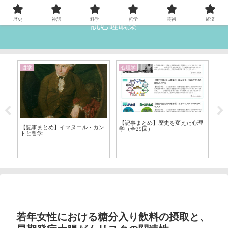
歴史
神話
科学
哲学
芸術
経済
読む睡眠薬
哲学
心理学
雑
ー
【記事まとめ】歴史を変えた心理
【記事まとめ】イマヌエル・カン
学（全29回）
トと哲学
【
業
若年女性における糖分入り飲料の摂取と、