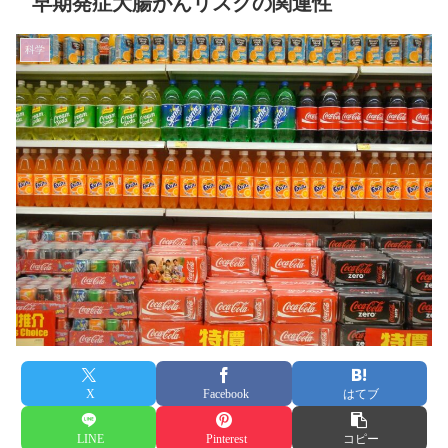
早期発症大腸がんリスクの関連性
科学
X
Facebook
はてブ
LINE
Pinterest
コピー