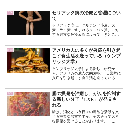
セリアック病の治療と管理につい
科学
て
セリアック病は、グルテン（小麦、大
麦、ライ麦に含まれるタンパク質）に対
する異常な免疫反応によって引き起こさ
れる自己免疫疾患です。 この病気で
は、グルテンを摂取すると小腸の粘膜が
損傷し、栄養の吸収が阻害されるため、
アメリカ人の多くが炎症を引き起
科学
消化不良や栄養不足を引き起こ...（続き
こす食生活を送っている（ケンブ
を読む）
リッジ大学）
ケンブリッジ大学による新しい研究か
ら、アメリカの成人の約6割が、日常的に
炎症を引き起こす食生活を送っているこ
とが明らかになりました。 炎症は本
来、体がけがや感染症から回復するため
の防御反応ですが、これが慢性的に続く
腸の損傷を治癒し、がんを抑制す
科学
と、がんや心臓病、糖尿病な...（続きを
る新しい分子「LXR」が発見さ
読む）
れる
腸は、消化という日々の過酷な活動を支
える重要な器官ですが、その過程で大き
な損傷を受けることがあります。 この
損傷を補修するために腸壁は絶えず再生