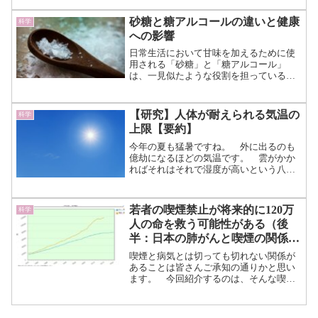
されていますが、この再生プロセスには
腫瘍の無秩序な成長というリスクが伴い
砂糖と糖アルコールの違いと健康
科学
ます。 しかし、スウェー...（続きを読
への影響
む）
日常生活において甘味を加えるために使
用される「砂糖」と「糖アルコール」
は、一見似たような役割を担っているよ
うに見えますが、それぞれが持つ性質や
体への影響には明確な違いがありま
す。 甘味料として食品や飲料に加えら
【研究】人体が耐えられる気温の
科学
れるこの二つの成分は、現代の食...（続
上限【要約】
きを読む）
今年の夏も猛暑ですね。 外に出るのも
億劫になるほどの気温です。 雲がかか
ればそれはそれで湿度が高いという八方
塞がり。 冷房器具なしでこれに耐える
ことは果たして可能なのでしょう
か……。 今回はそんな温度と人体に関
若者の喫煙禁止が将来的に120万
科学
する研究についてのお話。 これ...（続
人の命を救う可能性がある（後
きを読む）
半：日本の肺がんと喫煙の関係）
【追記；2024/10/11】
喫煙と病気とは切っても切れない関係が
あることは皆さんご承知の通りかと思い
ます。 今回紹介するのは、そんな喫煙
と肺がんの関係について言及した研究で
す。 後半では、日本の喫煙率と肺がん
の関係についての気になる点を述べてい