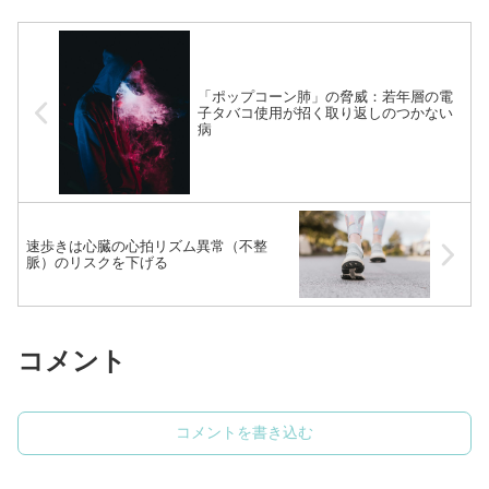
ますので、気になる方は目...（続きを読
む）
「ポップコーン肺」の脅威：若年層の電
子タバコ使用が招く取り返しのつかない
病
速歩きは心臓の心拍リズム異常（不整
脈）のリスクを下げる
コメント
コメントを書き込む