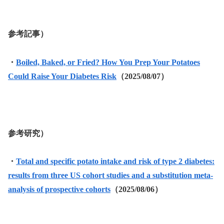
参考記事）
・
Boiled, Baked, or Fried? How You Prep Your Potatoes
Could Raise Your Diabetes Risk
（2025/08/07）
参考研究）
・
Total and specific potato intake and risk of type 2 diabetes:
results from three US cohort studies and a substitution meta-
analysis of prospective cohorts
（2025/08/06）