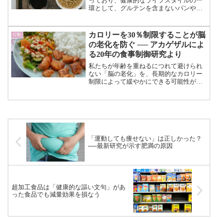
っており、健康的なライフスタイルの一
環として、グルテンを含まないパンやパ
スタ、シリアルなど、食品の選択肢が増
えています。 一方、クレムソン大学
による最新の研究によると、グルテンフ
カロリーを30％制限することが脳
行動
リー食品は必ずしも健康的...（続きを読
の老化を防ぐ ── アカゲザルによ
む）
る20年の食事制御研究より
私たちが年齢を重ねるにつれて避けられ
ない「脳の老化」を、長期的なカロリー
制限によって緩やかにできる可能性があ
ると示す研究結果が発表されました。
研究を主導したのは、ボストン大学の研
究チームです。 本研究は、20年以上に
わたり食事内容を管理さ...（続きを読
む）
「運動しても痩せない」は正しかった？
──最新研究が示す肥満の原因
超加工食品は「健康的な謳い文句」があ
った食品でも減量効果を損なう