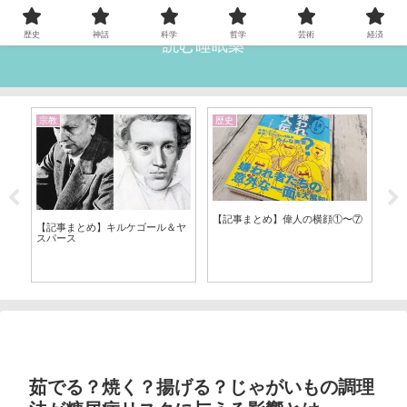
歴史
神話
科学
哲学
芸術
経済
読む睡眠薬
宗教
歴史
心
【記事まとめ】偉人の横顔①〜⑦
【
ル
【記事まとめ】キルケゴール＆ヤ
学（
スパース
茹でる？焼く？揚げる？じゃがいもの調理