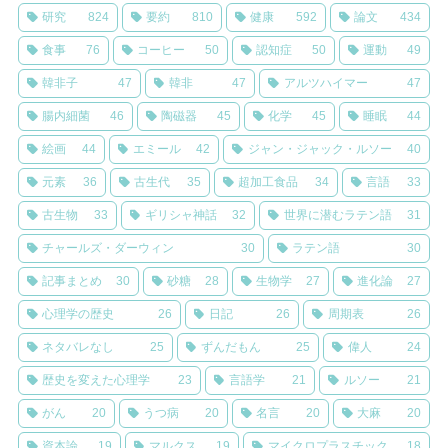
研究
824
要約
810
健康
592
論文
434
食事
76
コーヒー
50
認知症
50
運動
49
韓非子
47
韓非
47
アルツハイマー
47
腸内細菌
46
陶磁器
45
化学
45
睡眠
44
絵画
44
エミール
42
ジャン・ジャック・ルソー
40
元素
36
古生代
35
超加工食品
34
言語
33
古生物
33
ギリシャ神話
32
世界に潜むラテン語
31
チャールズ・ダーウィン
30
ラテン語
30
記事まとめ
30
砂糖
28
生物学
27
進化論
27
心理学の歴史
26
日記
26
周期表
26
ネタバレなし
25
ずんだもん
25
偉人
24
歴史を変えた心理学
23
言語学
21
ルソー
21
がん
20
うつ病
20
名言
20
大麻
20
資本論
19
マルクス
19
マイクロプラスチック
18