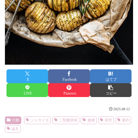
X
Facebook
はてブ
LINE
Pinterest
コピー
2025.08.12
行動
ジャガイモ
二型糖尿病
健康
研究
要約
論文