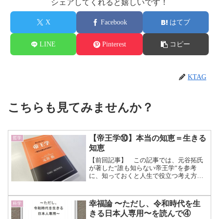
シェアしてくれると嬉しいです！
X
Facebook
はてブ
LINE
Pinterest
コピー
KTAG
こちらも見てみませんか？
【帝王学⑩】本当の知恵＝生きる
哲学
知恵
【前回記事】 この記事では、元谷拓氏
が著した“誰も知らない帝王学”を参考
に、知っておくと人生で役立つ考え方を
まとめていきます。 帝王学とは、伝統
ある家系や家柄など特別が立場にある人
が、その立場に相応しい能力を養うもの
幸福論 〜ただし、令和時代を生
科学
の総称です。 正確には帝...（続きを読
きる日本人専用〜を読んで④
む）