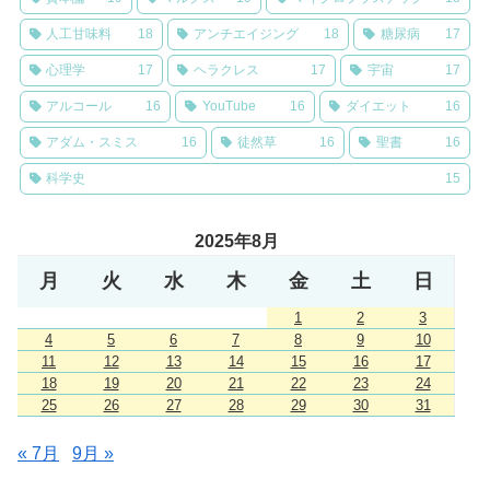
人工甘味料
18
アンチエイジング
18
糖尿病
17
心理学
17
ヘラクレス
17
宇宙
17
アルコール
16
YouTube
16
ダイエット
16
アダム・スミス
16
徒然草
16
聖書
16
科学史
15
2025年8月
月
火
水
木
金
土
日
1
2
3
4
5
6
7
8
9
10
11
12
13
14
15
16
17
18
19
20
21
22
23
24
25
26
27
28
29
30
31
« 7月
9月 »