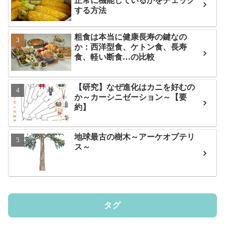
正常に機能しているかをチェック
する方法
粗食は本当に健康長寿の鍵なの
か：西洋型食、ケトン食、長寿
食、軽い断食…の比較
【研究】なぜ進化はカニを好むの
か～カーシニゼーション～【要
約】
地球最古の樹木～アーケオプテリ
ス～
タグ