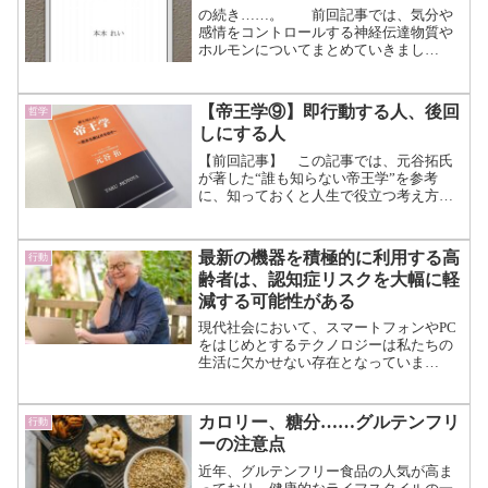
の続き……。 前回記事では、気分や
感情をコントロールする神経伝達物質や
ホルモンについてまとめていきまし
た。 ドーパミンによる強力な幸福感や
ノルアドレナリンによってやる気などが
現れる反面、出過ぎると統合失調症など
【帝王学⑨】即行動する人、後回
哲学
の害も現れることが分かりまし...（続き
しにする人
を読む）
【前回記事】 この記事では、元谷拓氏
が著した“誰も知らない帝王学”を参考
に、知っておくと人生で役立つ考え方を
まとめていきます。 帝王学とは、伝統
ある家系や家柄など特別が立場にある人
が、その立場に相応しい能力を養うもの
最新の機器を積極的に利用する高
行動
の総称です。 正確には帝...（続きを読
齢者は、認知症リスクを大幅に軽
む）
減する可能性がある
現代社会において、スマートフォンやPC
をはじめとするテクノロジーは私たちの
生活に欠かせない存在となっていま
す。 一方で、「テクノロジーの過剰な
利用が人間の脳を退化させるのではない
か」といった懸念も根強くあります。
カロリー、糖分……グルテンフリ
行動
計算や記憶といった認知作業...（続きを
ーの注意点
読む）
近年、グルテンフリー食品の人気が高ま