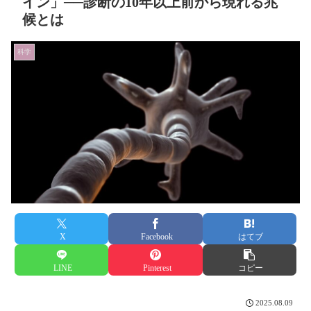
イン」──診断の10年以上前から現れる兆
候とは
科学
X
Facebook
はてブ
LINE
Pinterest
コピー
2025.08.09