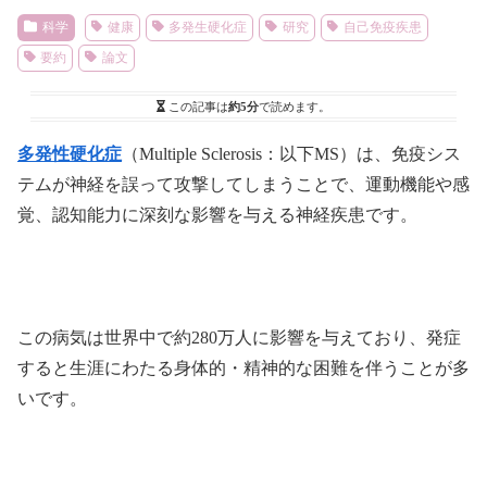
科学
健康
多発生硬化症
研究
自己免疫疾患
要約
論文
この記事は
約5分
で読めます。
多発性硬化症
（Multiple Sclerosis：以下MS）は、免疫シス
テムが神経を誤って攻撃してしまうことで、運動機能や感
覚、認知能力に深刻な影響を与える神経疾患です。
この病気は世界中で約280万人に影響を与えており、発症
すると生涯にわたる身体的・精神的な困難を伴うことが多
いです。