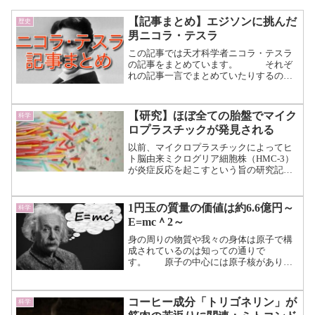
【記事まとめ】エジソンに挑んだ
歴史
男ニコラ・テスラ
この記事では天才科学者ニコラ・テスラ
の記事をまとめています。 それぞ
れの記事一言でまとめていたりするの
で、記事へのアクセスとしてどう
ぞ！ エジソンに挑んだ男～ニコ
ラ・テスラ①～テスラの幼少期～青年期
【研究】ほぼ全ての胎盤でマイク
科学
までのまとめです。グラム発電の欠点...
ロプラスチックが発見される
（続きを読む）
以前、マイクロプラスチックによってヒ
ト脳由来ミクログリア細胞株（HMC-3）
が炎症反応を起こすという旨の研究記事
をまとめました。 直径5ミリメートル以
下の小さなプラスチックいわゆるマイク
ロプラスチックは、自然界で分解されに
1円玉の質量の価値は約6.6億円～
科学
くい上、空気や水の...（続きを読む）
E=mc＾2～
身の周りの物質や我々の身体は原子で構
成されているのは知っての通りで
す。 原子の中心には原子核があり、
その周りを電子が周回してい
る……。 原子核と電子は切って
も切れない関係ですが、原子の重さにお
コーヒー成分「トリゴネリン」が
科学
いてはその99.98%が原子核の重さにな...