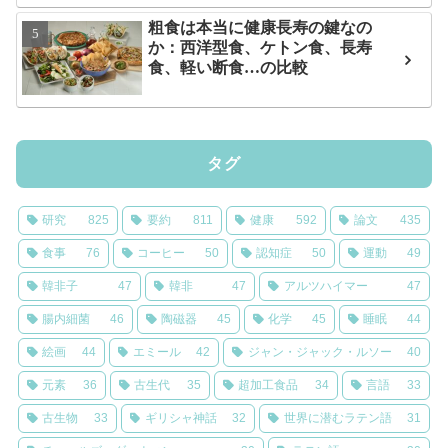
粗食は本当に健康長寿の鍵なの
か：西洋型食、ケトン食、長寿
食、軽い断食…の比較
タグ
研究
825
要約
811
健康
592
論文
435
食事
76
コーヒー
50
認知症
50
運動
49
韓非子
47
韓非
47
アルツハイマー
47
腸内細菌
46
陶磁器
45
化学
45
睡眠
44
絵画
44
エミール
42
ジャン・ジャック・ルソー
40
元素
36
古生代
35
超加工食品
34
言語
33
古生物
33
ギリシャ神話
32
世界に潜むラテン語
31