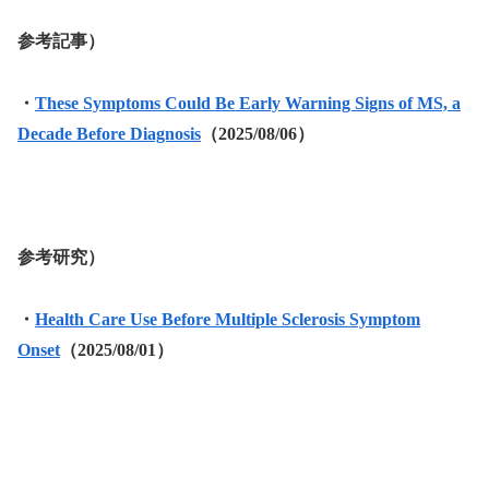
参考記事）
・
These Symptoms Could Be Early Warning Signs of MS, a
Decade Before Diagnosis
（2025/08/06）
参考研究）
・
Health Care Use Before Multiple Sclerosis Symptom
Onset
（2025/08/01）