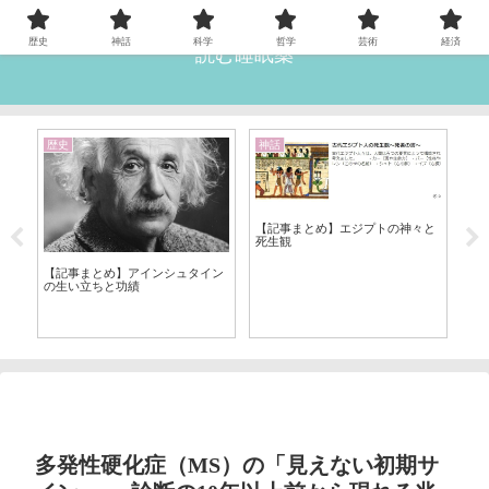
歴史
神話
科学
哲学
芸術
経済
読む睡眠薬
歴史
神話
雑
【記事まとめ】エジプトの神々と
死生観
【
【記事まとめ】アインシュタイン
ス
12
の生い立ちと功績
ソ
多発性硬化症（MS）の「見えない初期サ