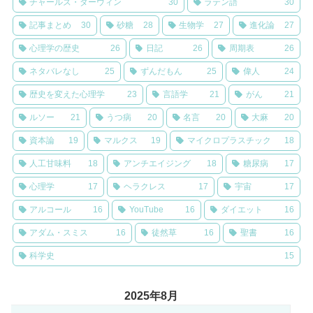
チャールズ・ダーウィン
30
ラテン語
30
記事まとめ
30
砂糖
28
生物学
27
進化論
27
心理学の歴史
26
日記
26
周期表
26
ネタバレなし
25
ずんだもん
25
偉人
24
歴史を変えた心理学
23
言語学
21
がん
21
ルソー
21
うつ病
20
名言
20
大麻
20
資本論
19
マルクス
19
マイクロプラスチック
18
人工甘味料
18
アンチエイジング
18
糖尿病
17
心理学
17
ヘラクレス
17
宇宙
17
アルコール
16
YouTube
16
ダイエット
16
アダム・スミス
16
徒然草
16
聖書
16
科学史
15
2025年8月