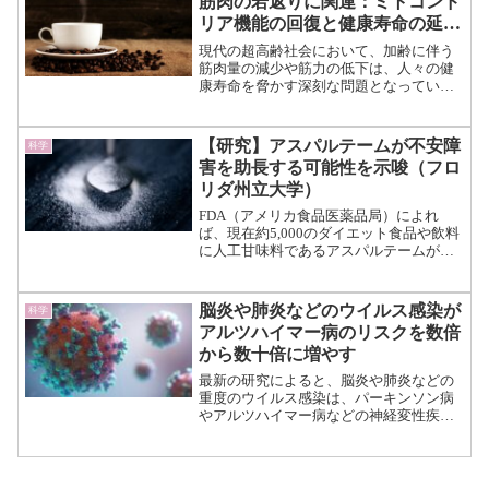
筋肉の若返りに関連：ミトコンド
（続きを読む）
リア機能の回復と健康寿命の延伸
効果
現代の超高齢社会において、加齢に伴う
筋肉量の減少や筋力の低下は、人々の健
康寿命を脅かす深刻な問題となっていま
す。 このような背景の中で、ネスレ
研究所を含む富山大学やメルボルン大学
らをはじめとした研究チームは、コーヒ
【研究】アスパルテームが不安障
科学
ー豆や特定の植物に豊富に...（続きを読
害を助長する可能性を示唆（フロ
む）
リダ州立大学）
FDA（アメリカ食品医薬品局）によれ
ば、現在約5,000のダイエット食品や飲料
に人工甘味料であるアスパルテームが含
まれているとされています。 砂糖に代
わる甘みとして食品に使用できるうえ、
血糖値の上昇なども抑えることができる
脳炎や肺炎などのウイルス感染が
科学
夢の甘味料として現...（続きを読む）
アルツハイマー病のリスクを数倍
から数十倍に増やす
最新の研究によると、脳炎や肺炎などの
重度のウイルス感染は、パーキンソン病
やアルツハイマー病などの神経変性疾患
のリスクを高める可能性があることが明
らかになりました。 今回紹介する研究
は約50万件の医療記録を分析し、ウイル
ス感染と神経変性疾患の...（続きを読