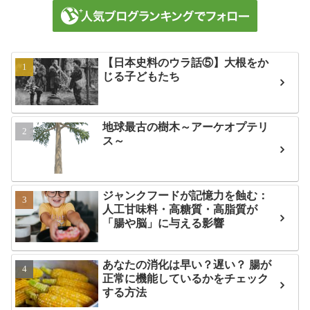
【日本史料のウラ話⑤】大根をか
じる子どもたち
地球最古の樹木～アーケオプテリ
ス～
ジャンクフードが記憶力を蝕む：
人工甘味料・高糖質・高脂質が
「腸や脳」に与える影響
あなたの消化は早い？遅い？ 腸が
正常に機能しているかをチェック
する方法